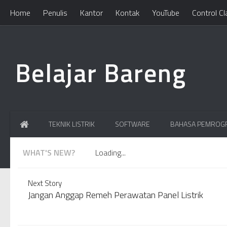
/***************************************** Anti Copy ***********
Home
Penulis
Kantor
Kontak
YouTube
Control Cl
Belajar Bareng
TEKNIK LISTRIK
SOFTWARE
BAHASA PEMROG
WHAT'S NEW?
Loading...
Next Story
Jangan Anggap Remeh Perawatan Panel Listrik