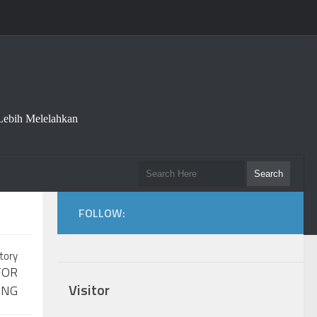
Lebih Melelahkan
FOLLOW:
tory
FOR
Visitor
ING